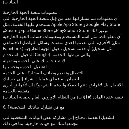
البيانات)
معلومات منصة الجهة الخارجية
أي معلومات تتم مشاركتها معنا من قِبل منصة الجهة الخارجية التي
تستخدم عليها الخدمة، مثل Apple App Store وGoogle Play Store
وSteam وEpic Game Store وPlayStation Store وغير ذلك.
أي معلومات، مثل اسم المستخدم ومعلومات حساب الجهة الخارجية
الأخرى، التي تقدمها إحدى منصات وسائل التواصل الاجتماعي (مثل
Facebook) أو خدمة تسجيل دخول الجهة الخارجية (مثل تسجيل
الدخول باستخدام Google)، والتي تربطها بالخدمة
لإنشاء حسابك على الخدمة وتشغيله
لتشغيل الخدمة وتحسينها
للاتصال وتقديم وظائف المشاركة على الخدمة
لضمان إضافة أي عمليات شراء إلى حسابك
للاتصال بك لأغراض دعم العملاء والدعم الفني، وكذلك لأغراض أخرى
متعلقة بالخدمة
تنفيذ عقد (المادة 6(1)(ب) من النظام الأوروبي العام لحماية البيانات)
6. مع مَن نشارك بياناتك الشخصية؟
لتشغيل الخدمة، نحتاج إلى مشاركة بعض البيانات الشخصيةالتي
نجمعها منك مع جهات خارجية، بما في ذلك: