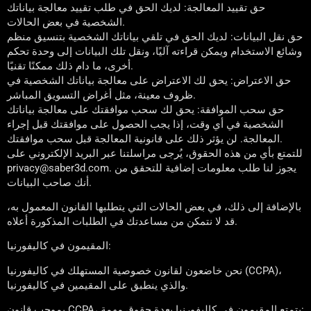
حق تقييد المعالجة: لديك الحق في طلب تقييد معالجة بياناتك
الشخصية في بعض الحالات.
حق نقل البيانات: لديك الحق في تلقي بياناتك الشخصية بتنسيق منظم
وشائع الاستخدام ويمكن قراءته آليًا، ونقل تلك البيانات إلى وحدة تحكم
أخرى، ما دام ذلك ممكنًا تقنيًا.
حق الاعتراض: يحق لك الاعتراض على معالجة بياناتك الشخصية في
ظروف معينة، مثل أغراض التسويق المباشر.
حق سحب الموافقة: يحق لك سحب موافقتك على معالجة بياناتك
الشخصية في أي وقت، إذا يجب الحصول على موافقتك قبل إجراء
المعالجة. لن يؤثر ذلك على قانونية المعالجة قبل سحب موافقتك.
للتمتع بأي من هذه الحقوق، يُرجى مراسلتنا عبر البريد الإلكتروني على
privacy@saber3d.com. يجوز لنا طلب معلومات إضافية للتحقق من
أنك صاحب البيانات.
بالإضافة إلى ذلك، في بعض الحالات التي يتطلبها القانون المعمول به،
قد لا نتمكن من مساعدتك في الطلبات المذكورة أعلاه.
المقيمون في كاليفورنيا:
نحن خاضعون لقانون خصوصية المستهلك في كاليفورنيا (CCPA)،
والذي ينطبق على المقيمين في كاليفورنيا.
بموجب قانون CCPA، يتمتع المقيمون في كاليفورنيا بعدة حقوق مهمة: