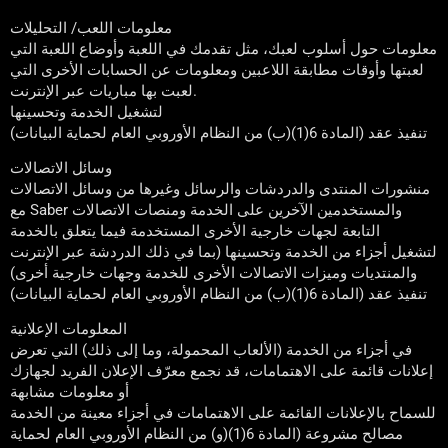
معلومات اللعب/ التحليلات
معلومات حول أسلوب لعبك، مثل تقدمك في اللعبة وأوضاع اللعبة التي
لعبتها وأوقات مطابقة اللاعبين ومعلومات عن الحسابات الأخرى التي
لعبت بها مباريات عبر الإنترنت.
لتشغيل الخدمة وتحسينها
تنفيذ عقد (المادة 6(1)(ب) من النظام الأوروبي العام لحماية البيانات)
وسائل الاتصالات
منشورات المنتدى والدردشات والرسائل وغيرها من وسائل الاتصالات
مع Saber والمستخدمين الآخرين على الخدمة ومنصات الاتصالات
التابعة لجهات خارجية الأخرى المستخدمة فيما يتعلق بالخدمة
لتشغيل أجزاء من الخدمة وتحسينها (بما في ذلك الدردشة عبر الإنترنت
والمنتديات وميزات الاتصالات الأخرى للخدمة وجهات خارجية أخرى)
تنفيذ عقد (المادة 6(1)(ب) من النظام الأوروبي العام لحماية البيانات)
المعلومات الإعلانية
في أجزاء من الخدمة (الألعاب المحمولة، وما إلى ذلك) التي تعرض
إعلانات قائمة على الاهتمامات، قد نجمع معرّف الإعلان الفريد لجهازك
أو معلومات مشابهة
للسماح بالإعلانات القائمة على الاهتمامات في أجزاء معينة من الخدمة
مصالح مشروعة (المادة 6(1)(و) من النظام الأوروبي العام لحماية