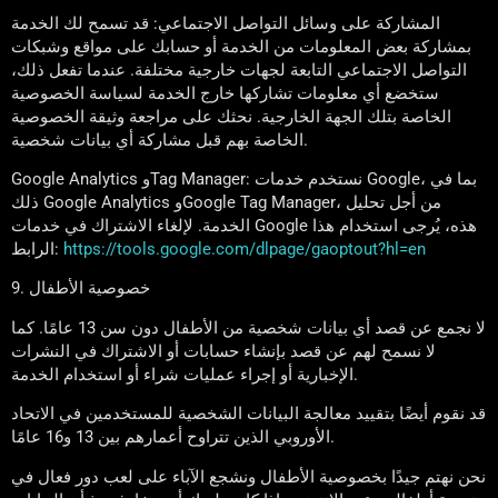
المشاركة على وسائل التواصل الاجتماعي: قد تسمح لك الخدمة
بمشاركة بعض المعلومات من الخدمة أو حسابك على مواقع وشبكات
التواصل الاجتماعي التابعة لجهات خارجية مختلفة. عندما تفعل ذلك،
ستخضع أي معلومات تشاركها خارج الخدمة لسياسة الخصوصية
الخاصة بتلك الجهة الخارجية. نحثك على مراجعة وثيقة الخصوصية
الخاصة بهم قبل مشاركة أي بيانات شخصية.
Google Analytics وTag Manager: نستخدم خدمات Google، بما في
ذلك Google Analytics وGoogle Tag Manager، من أجل تحليل
الخدمة. لإلغاء الاشتراك في خدمات Google هذه، يُرجى استخدام هذا
https://tools.google.com/dlpage/gaoptout?hl=en
الرابط:
9. خصوصية الأطفال
لا نجمع عن قصد أي بيانات شخصية من الأطفال دون سن 13 عامًا. كما
لا نسمح لهم عن قصد بإنشاء حسابات أو الاشتراك في النشرات
الإخبارية أو إجراء عمليات شراء أو استخدام الخدمة.
قد نقوم أيضًا بتقييد معالجة البيانات الشخصية للمستخدمين في الاتحاد
الأوروبي الذين تتراوح أعمارهم بين 13 و16 عامًا.
نحن نهتم جيدًا بخصوصية الأطفال ونشجع الآباء على لعب دور فعال في