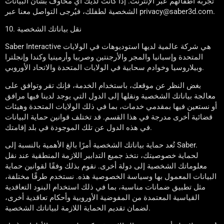
تجربة أطفالهم عبر الإنترنت. إذا كانت لديك أي مخاوف بشأن البيانات
الشخصية لطفلك، فيُرجى التواصل معنا عبر privacy@saber3d.com.
10. نقل بياناتك الشخصية
Saber Interactive هي شركة عالمية لديها استوديوهات في الولايات
المتحدة وإسبانيا والمجر والأرجنتين وصربيا وأرمينيا وكندا وإنجلترا
وبيلاروسيا وخوادم سحابية في الولايات المتحدة والاتحاد الأوروبي.
بغض النظر عن موقعك، باستخدام الخدمة، فإنك تقر وتوافق على
معالجة بياناتك الشخصية ونقلها إلى الدول التي يوجد لدينا فيها مرافق
أو نستعين فيها بمقدمي خدمات، بما في ذلك الولايات المتحدة وهيئات
قضائية أخرى مدرجة في هذا القسم. قد تختلف قوانين حماية البيانات
في هذه الدول عن تلك الموجودة في بلد إقامتك.
تُعد حماية بياناتك الشخصية أمرًا بالغ الأهمية بالنسبة إلى Saber.
لحماية خصوصيتك، نتخذ جميع التدابير اللازمة المنطقية عند نقل
معلوماتك الشخصية إلى دولة أخرى. نقوم بذلك وفقًا لقوانين حماية
البيانات المعمول بها وسياسة الخصوصية هذه. نستخدم طرقًا مختلفة،
مثل تطبيق ضمانات مناسبة، بما في ذلك استخدام البنود التعاقدية
القياسية المعتمدة من المفوضية الأوروبية وأحكام تعاقدية أخرى،
لضمان تقديم الحماية اللازمة لبياناتك الشخصية.