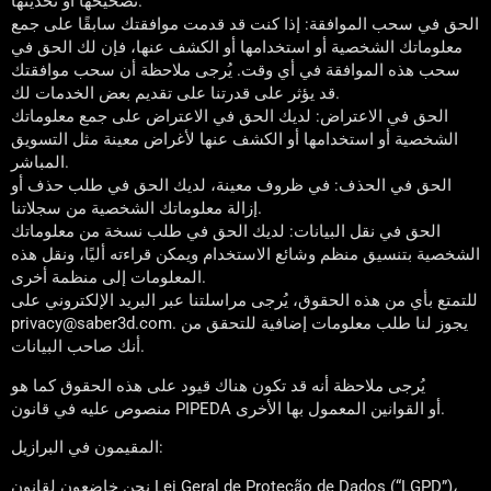
تصحيحها أو تحديثها.
الحق في سحب الموافقة: إذا كنت قد قدمت موافقتك سابقًا على جمع
معلوماتك الشخصية أو استخدامها أو الكشف عنها، فإن لك الحق في
سحب هذه الموافقة في أي وقت. يُرجى ملاحظة أن سحب موافقتك
قد يؤثر على قدرتنا على تقديم بعض الخدمات لك.
الحق في الاعتراض: لديك الحق في الاعتراض على جمع معلوماتك
الشخصية أو استخدامها أو الكشف عنها لأغراض معينة مثل التسويق
المباشر.
الحق في الحذف: في ظروف معينة، لديك الحق في طلب حذف أو
إزالة معلوماتك الشخصية من سجلاتنا.
الحق في نقل البيانات: لديك الحق في طلب نسخة من معلوماتك
الشخصية بتنسيق منظم وشائع الاستخدام ويمكن قراءته أليًا، ونقل هذه
المعلومات إلى منظمة أخرى.
للتمتع بأي من هذه الحقوق، يُرجى مراسلتنا عبر البريد الإلكتروني على
privacy@saber3d.com. يجوز لنا طلب معلومات إضافية للتحقق من
أنك صاحب البيانات.
يُرجى ملاحظة أنه قد تكون هناك قيود على هذه الحقوق كما هو
منصوص عليه في قانون PIPEDA أو القوانين المعمول بها الأخرى.
المقيمون في البرازيل:
نحن خاضعون لقانون Lei Geral de Proteção de Dados (“LGPD”)،