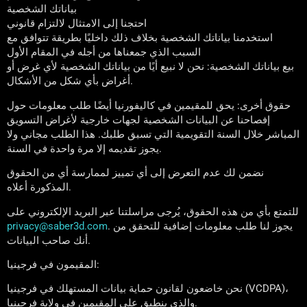
بياناتك الشخصية
احتجنا إلى الامتثال لالتزام قانوني
استخدمنا بياناتك الشخصية بخلاف ذلك داخليًا بطريقة تتوافق مع
السبب الذي جمعناها من أجله في المقام الأول
بيع بياناتك الشخصية: نحن لا نبيع أيًا من بياناتك الشخصية لأي غرض أو
أغراض بأي شكل من الأشكال.
حقوق أخرى: يحق للمقيمين في كاليفورنيا أيضًا طلب معلومات حول
إفصاحنا عن البيانات الشخصية لجهات خارجية لأغراض التسويق
المباشر خلال السنة التقويمية التي تسبق طلبك. هذا الطلب مجاني ولا
يجوز تقديمه إلا مرة واحدة في السنة.
نضمن لك عدم التعرض إلى أي تمييز لممارسة أي من الحقوق
المذكورة أعلاه.
للتمتع بأي من هذه الحقوق، يُرجى مراسلتنا عبر البريد الإلكتروني على
. يجوز لنا طلب معلومات إضافية للتحقق من
privacy@saber3d.com
أنك صاحب البيانات.
المقيمون في فرجينيا:
نحن خاضعون لقانون حماية بيانات المستهلك في فرجينيا (VCDPA)،
والذي ينطبق على المقيمين في ولاية فرجينيا.