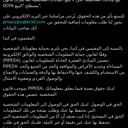
OCPA مصطلح “البيع”.
للتمتع بأي من هذه الحقوق، يُرجى مراسلتنا عبر البريد الإلكتروني على
. يجوز لنا طلب معلومات إضافية للتحقق من
privacy@saber3d.com
أنك صاحب البيانات.
المقيمون في كندا:
بالنسبة إلى المقيمين في كندا، نحن نلتزم بحماية معلوماتك الشخصية
وفقًا لقانون حماية المعلومات الشخصية والوثائق الإلكترونية
(PIPEDA). تتضمن المبادئ العشرة العادلة للمعلومات لقانون
PIPEDA: المساءلة وتحديد الأغراض والموافقة والحد من الجمع والحد
من الاستخدام والكشف عنها والاحتفاظ بها والدقة والضمانات والانفتاح
والوصول الفردي وصعوبة الامتثال.
بموجب قانون PIPEDA، لديك حقوق معينة فيما يتعلق بمعلوماتك
الشخصية. تتضمن هذه الحقوق:
الحق في الوصول: لديك الحق في الوصول إلى المعلومات الشخصية
التي نحتفظ بها عنك وطلب نسخة من تلك المعلومات.
الحق في التصحيح: إذا كنت تعتقد أن أيًا من المعلومات الشخصية التي
نحتفظ بها عنك غير دقيقة أو غير كاملة، فلديك الحق في طلب