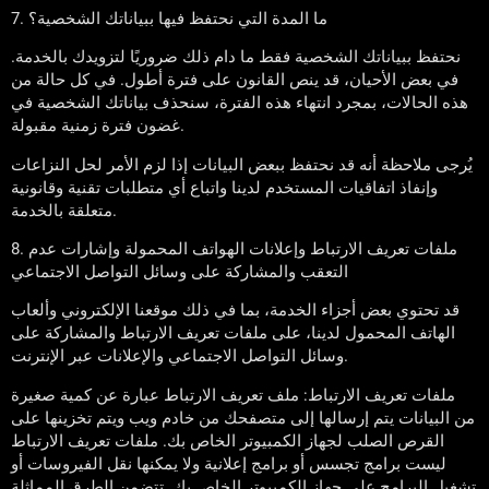
7. ما المدة التي نحتفظ فيها ببياناتك الشخصية؟
نحتفظ ببياناتك الشخصية فقط ما دام ذلك ضروريًا لتزويدك بالخدمة.
في بعض الأحيان، قد ينص القانون على فترة أطول. في كل حالة من
هذه الحالات، بمجرد انتهاء هذه الفترة، سنحذف بياناتك الشخصية في
غضون فترة زمنية مقبولة.
يُرجى ملاحظة أنه قد نحتفظ ببعض البيانات إذا لزم الأمر لحل النزاعات
وإنفاذ اتفاقيات المستخدم لدينا واتباع أي متطلبات تقنية وقانونية
متعلقة بالخدمة.
8. ملفات تعريف الارتباط وإعلانات الهواتف المحمولة وإشارات عدم
التعقب والمشاركة على وسائل التواصل الاجتماعي
قد تحتوي بعض أجزاء الخدمة، بما في ذلك موقعنا الإلكتروني وألعاب
الهاتف المحمول لدينا، على ملفات تعريف الارتباط والمشاركة على
وسائل التواصل الاجتماعي والإعلانات عبر الإنترنت.
ملفات تعريف الارتباط: ملف تعريف الارتباط عبارة عن كمية صغيرة
من البيانات يتم إرسالها إلى متصفحك من خادم ويب ويتم تخزينها على
القرص الصلب لجهاز الكمبيوتر الخاص بك. ملفات تعريف الارتباط
ليست برامج تجسس أو برامج إعلانية ولا يمكنها نقل الفيروسات أو
تشغيل البرامج على جهاز الكمبيوتر الخاص بك. تتضمن الطرق المماثلة