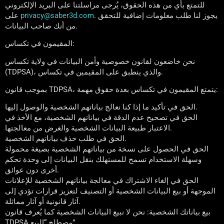
للتمتع بأي من هذه الحقوق، يُرجى مراسلتنا على البريد الإلكتروني
. يجوز لنا طلب معلومات إضافية للتحقق
privacy@saber3d.com
على
من أنك صاحب البيانات.
المقيمون في تكساس:
نحن خاضعون لقانون خصوصية وأمن البيانات في ولاية تكساس
(TDPSA)، والذي ينطبق على المقيمين في تكساس.
بموجب قانون TDPSA، يتمتع المقيمون في تكساس بعدة حقوق مهمة:
الحق في تأكيد ما إذا كنا نعالج بياناتهم الشخصية والوصول إليها.
الحق في تصحيح عدم الدقة في بياناتهم الشخصية، مع الأخذ في
الاعتبار طبيعة البيانات الشخصية والغرض من معالجتها.
الحق في طلب حذف بياناتهم الشخصية.
الحق في الحصول على نسخة من بياناتهم الشخصية بصيغة محمولة
وسهلة الاستخدام تسمح للمستهلك بنقل البيانات إلى وحدة تحكم
أخرى دون عوائق.
الحق في إلغاء الاشتراك في معالجة بياناتهم الشخصية للإعلانات
الموجهة أو بيع البيانات الشخصية أو التصنيف لتعزيز قرارات تؤدي إلى
آثار قانونية أو آثار مماثلة.
بيع بياناتك الشخصية: نحن لا نبيع البيانات الشخصية كما يُعرف قانون
TDPSA مصطلح “البيع”.