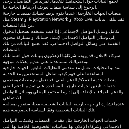
لجمع البيانات حول استخدامك للخدمة. لمزيد من التفاصيل، يُرجى
الرجوع إلى سياسة ملفات تعريف الارتباط الخاصة بنا.
منصات الجهات الخارجية: عندما تقوم بربط حسابك بمنصات خارجية
مثل Steam أو PlayStation Network أو Xbox Live، فقد نتلقى بيانات
من تلك المنصات.
تكامل وسائل التواصل الاجتماعي: إذا كنت تستخدم تسجيل الدخول
إلى وسائل التواصل الاجتماعي لإنشاء حسابك أو مشاركة محتوى
الخدمة على وسائل التواصل الاجتماعي، فقد نجمع البيانات من تلك
المنصات.
شركاء الإعلان: قد يزودنا شركاؤنا الإعلانيون ببيانات حول اهتماماتك
وتفضيلاتك لمساعدتنا على تقديم إعلانات موجهة.
مقدمو التحليلات: نعمل مع مقدمي التحليلات التابعين لجهات خارجية
لمساعدتنا على فهم كيفية تفاعل المستخدمين مع الخدمة.
منصات خدمة العملاء/ الدعم الفني: قد نعمل مع منصات ومقدمي
خدمات تابعين لجهات خارجية للمساعدة على تقديم الدعم الفني
والدعم للعملاء، بالإضافة إلى إدارة المجتمع المحلي ووسائل التواصل
الاجتماعي.
عندما تشارك أي جهة خارجية البيانات الشخصية معنا، سنقوم بمعالجة
تلك البيانات الشخصية وفقًا لسياسة الخصوصية هذه.
خدمات الجهات الخارجية مثل مقدمي المنصات وشبكات التواصل
الاجتماعي وشركاء الإعلان لها سياسات الخصوصية الخاصة بها التي