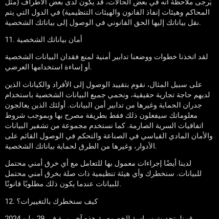
يُرجى ملاحظة أنه في بعض الحالات، قد يكون لدى بعض الأطراف (مثل
المحاكم وهيئات إنفاذ القانون والهيئات التنظيمية) في الدول التي يتم
نقل بياناتك إليها الحق القانوني في الوصول إلى بياناتك الشخصية.
11. أمان بياناتك الشخصية
لقد اتخذنا خطوات ووضعنا تدابير أمنية لمنع فقدان البيانات الشخصية
أو إساءة استخدامها العرضي.
على سبيل المثال، نقوم بتقييد الوصول إلى الأفراد والكيانات الذين
لديهم حاجة تجارية حقيقية، ونحمي جميع البيانات الشخصية باستخدام
جدران الحماية وغيرها من تدابير أمن البيانات. أولئك الذين يعالجون
معلوماتك سيفعلون ذلك فقط بطريقة مصرح بها وبموجب شروط
اتفاقيات السرية الصارمة. كما نستخدم مجموعة من تشفير البيانات
والأمان المادي القياسي في الصناعة والتحكم في الوصول القائم على
الأدوار، وغيرها من الطرق لحماية بياناتك الشخصية.
لدينا أيضًا إجراءات معمول بها للتعامل مع أي خرق أمني محتمل
للبيانات. سنخطرك وأي هيئة تنظيمية ذات صلة بخرق أمني محتمل
للبيانات عندما يكون ذلك مطلوبًا قانونًا.
12. كيف سنخطرك بالتغييرات؟
قمنا بتحديث سياسة الخصوصية هذه آخر مرة في 29 مايو 2024.