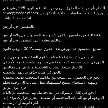
للتمتع بأي من هذه الحقوق، يُرجى مراسلتنا عبر البريد الإلكتروني على
privacy@saber3d.com. يجوز لنا طلب معلومات إضافية للتحقق من
أنك صاحب البيانات.
المقيمون في أوريغن:
نحن خاضعون لقانون خصوصية المستهلك في ولاية أوريغن (OCPA)،
والذي ينطبق على المقيمين في أوريغن.
بموجب قانون OCPA، يتمتع المقيمون في أوريغن بعدة حقوق مهمة:
الحق في تأكيد ما إذا كنا نعالج بياناتهم الشخصية والوصول إليها.
الحق في طلب تصحيح عدم الدقة في بياناتهم الشخصية، مع الأخذ في
الاعتبار طبيعة البيانات الشخصية والغرض من معالجتها.
الحق في طلب حذف بياناتهم الشخصية.
الحق في الحصول على نسخة من بياناتهم الشخصية بصيغة محمولة
وسهلة الاستخدام تسمح للمستهلك بنقل البيانات إلى وحدة تحكم
أخرى دون عوائق.
الحق في إلغاء الاشتراك في معالجة بياناتهم الشخصية للإعلانات
الموجهة أو بيع البيانات الشخصية أو التصنيف لتعزيز قرارات تؤدي إلى
آثار قانونية أو آثار مماثلة.
بيع بياناتك الشخصية: نحن لا نبيع البيانات الشخصية كما يُعرف قانون