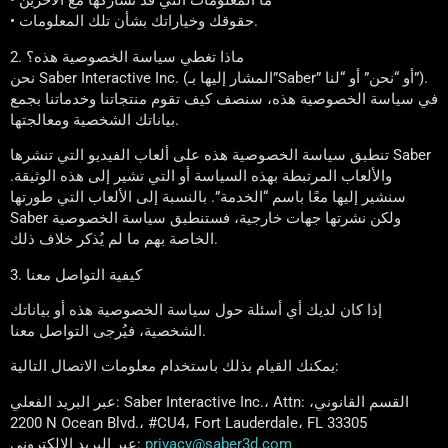
• ما المعلومات التي قد نشاركها مع الآخرين
• حقوقك وخياراتك بشأن تلك المعلومات.
2. ماذا تغطي سياسة الخصوصية هذه؟
نحن Saber Interactive Inc. (المشار إليها بـ”Saber” أو “نحن” أو “لنا”).
في سياسة الخصوصية هذه، سنصف كيف تقوم منتجاتنا وخدماتنا بجمع
بياناتك الشخصية ومعالجتها.
تنطبق سياسة الخصوصية هذه على ألعاب الفيديو التي تنشرها Saber
والألعاب المرتبطة بهذه السياسة أو التي تشير إلى هذه الوثيقة.
سنشير إليها معًا باسم “الخدمة”. بالنسبة إلى الألعاب التي طورتها
Saber ولكن نشرتها جهات خارجية، فستنطبق سياسة الخصوصية
الخاصة بهم ما لم يُذكر خلاف ذلك.
3. كيفية التواصل معنا
إذا كان لديك أي أسئلة حول سياسة الخصوصية هذه أو بياناتك
الشخصية، فيُرجى التواصل معنا.
يمكنك القيام بذلك باستخدام معلومات الاتصال التالية:
عبر البريد الفعلي: Saber Interactive Inc.، Attn: القسم القانوني،
2200 N Ocean Blvd.، #CU4، Fort Lauderdale، FL 33305
privacy@saber3d.com
عبر البريد الإلكتروني: