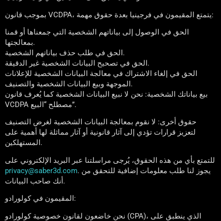
بموجب قانون VCDPA، يتمتع المقيمون في فرجينيا بعدة حقوق مهمة:
الحق في الوصول إلى بياناتهم الشخصية التي جمعناها أو قمنا
بمعالجتها.
الحق في طلب حذف بياناتهم الشخصية.
الحق في تصحيح البيانات الشخصية غير الدقيقة.
الحق في إلغاء الاشتراك في معالجة البيانات الشخصية للإعلانات
الموجهة وبيع البيانات الشخصية والتصنيف.
بيع بياناتك الشخصية: نحن لا نبيع البيانات الشخصية كما يُعرف قانون
VCDPA مصطلح “البيع”.
حقوق أخرى: لا نقوم بمعالجة البيانات الشخصية لغرض التصنيف
لتعزيز قرارات تؤدي إلى آثار قانونية أو آثار مماثلة لها أهمية على
المستهلكين.
للتمتع بأي من هذه الحقوق، يُرجى مراسلتنا عبر البريد الإلكتروني على
. يجوز لنا طلب معلومات إضافية للتحقق من
privacy@saber3d.com
أنك صاحب البيانات.
المقيمون في كولورادو:
نحن خاضعون لقانون خصوصية كولورادو (CPA)، الذي ينطبق على