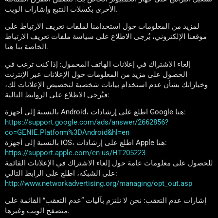
الأخرى بكسلات التتبع وإشارات الويب.
لمزيد من المعلومات حول استخدامنا لملفات تعريف الارتباط على
موقعنا الإلكتروني، يُرجى الاطلاع على سياسة ملفات تعريف الارتباط
الخاصة بنا هنا.
إلغاء الاشتراك في إعلانات الهاتف المحمول: إذا كنت ترغب في
الحصول على مزيد من المعلومات حول الإعلانات عبر الإنترنت
وخياراتك بشأن عدم استخدام بيانات شخصية لتخصيص الإعلانات لك،
فيُرجى الاطلاع على الروابط التالية:
بالنسبة إلى أجهزة Android، اطلع على إرشادات Google هنا:
https://support.google.com/ads/answer/2662856?
co=GENIE.Platform%3DAndroid&hl=en
بالنسبة إلى أجهزة iOS، اطلع على إرشادات Apple هنا:
https://support.apple.com/en-us/HT205223
للحصول على معلومات عامة حول إلغاء الاشتراك في الإعلانات القائمة
على الشبكة، اطلع على الرابط التالي:
http://www.networkadvertising.org/managing/opt_out.asp
إشارات عدم التعقب: نحن لا نلتزم بآليات “عدم التعقب” القائمة على
متصفح الويب وغيرها.