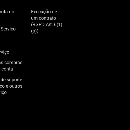
onta no
Execução de
um contrato
(RGPD Art. 6(1)
 Serviço
(b))
rviço
 as compras
 conta
 de suporte
ico e outros
viço