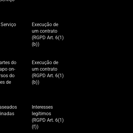
 Serviço
Execução de
um contrato
(RGPD Art. 6(1)
(b))
artes do
Execução de
papo on-
um contrato
ursos do
(RGPD Art. 6(1)
es de
(b))
baseados
Interesses
minadas
legítimos
(RGPD Art. 6(1)
(f))