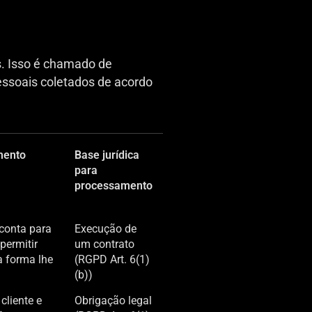
s. Isso é chamado de
pessoais coletados de acordo
mento
Base jurídica
para
processamento
 conta para
Execução de
permitir
um contrato
a forma lhe
(RGPD Art. 6(1)
(b))
cliente e
Obrigação legal