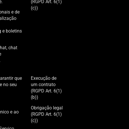
ê.
(RGPD Art. 6(1)
(c))
onais e de
ealização
e boletins
hat, chat
e
.
arantir que
Execução de
e no seu
um contrato
(RGPD Art. 6(1)
(b))
Obrigação legal
cnico e ao
(RGPD Art. 6(1)
(c))
Serviço