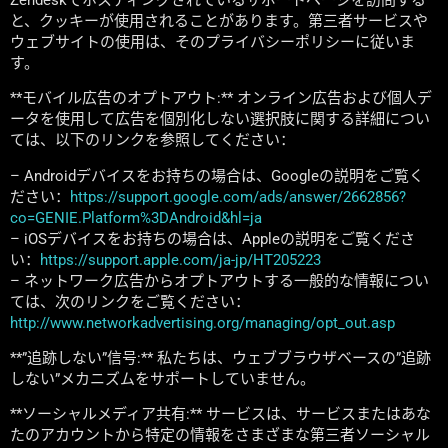
と、クッキーが使用されることがあります。第三者サービスや
ウェブサイトの使用は、そのプライバシーポリシーに従いま
す。
**モバイル広告のオプトアウト:** オンライン広告および個人デ
ータを使用して広告を個別化しない選択肢に関する詳細につい
ては、以下のリンクを参照してください：
– Androidデバイスをお持ちの場合は、Googleの説明をご覧く
ださい：
https://support.google.com/ads/answer/2662856?
co=GENIE.Platform%3DAndroid&hl=ja
– iOSデバイスをお持ちの場合は、Appleの説明をご覧くださ
い：
https://support.apple.com/ja-jp/HT205223
– ネットワーク広告からオプトアウトする一般的な情報につい
ては、次のリンクをご覧ください：
http://www.networkadvertising.org/managing/opt_out.asp
**”追跡しない”信号:** 私たちは、ウェブブラウザベースの”追跡
しない”メカニズムをサポートしていません。
**ソーシャルメディア共有:** サービスは、サービスまたはあな
たのアカウントから特定の情報をさまざまな第三者ソーシャル