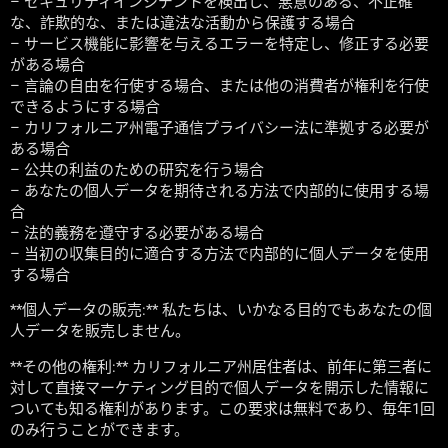
– セキュリティインシデントを検出し、悪意のある、不正確
な、詐欺的な、または違法な活動から保護する場合
– サービス機能に影響を与えるエラーを特定し、修正する必要
がある場合
– 言論の自由を行使する場合、または他の消費者が権利を行使
できるようにする場合
– カリフォルニア州電子通信プライバシー法に準拠する必要が
ある場合
– 公共の利益のための研究を行う場合
– あなたの個人データを期待される方法で内部的に使用する場
合
– 法的義務を遵守する必要がある場合
– 当初の収集目的に適合する方法で内部的に個人データを使用
する場合
**個人データの販売:** 私たちは、いかなる目的でもあなたの個
人データを販売しません。
**その他の権利:** カリフォルニア州居住者は、前年に第三者に
対して直接マーケティング目的で個人データを開示した情報に
ついても知る権利があります。この要求は無料であり、毎年1回
のみ行うことができます。