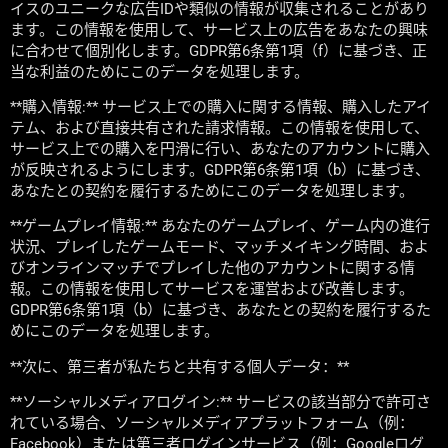
イスのユニークな広告IDや類似の情報が収集されることがあり
ます。この情報を使用して、サービス上の広告をあなたの興味
に合わせて個別化します。GDPR第6条第1項（f）に基づき、正
当な利益のためにこのデータを処理します。
**購入情報:** サービス上での購入に関する情報、購入したアイ
テム、および直接共有された請求情報。この情報を使用して、
サービス上での購入を円滑に行い、あなたのアカウントに購入
が反映されるようにします。GDPR第6条第1項（b）に基づき、
あなたとの契約を履行するためにこのデータを処理します。
**ゲームプレイ情報:** あなたのゲームプレイ、ゲーム内の進行
状況、プレイしたゲームモード、マッチメイキング時間、およ
びオンラインマッチでプレイした他のアカウントに関する情
報。この情報を使用してサービスを運営および改善します。
GDPR第6条第1項（b）に基づき、あなたとの契約を履行するた
めにこのデータを処理します。
**次に、第三者が私たちと共有する個人データ：**
**ソーシャルメディアログイン:** サービスの該当部分で許可さ
れている場合、ソーシャルメディアプラットフォーム（例：
Facebook）または第三者ログインサービス（例：Googleログ