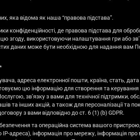
х, яка відома як наша “правова підстава”.
тики конфіденційності, де правова підстава для обро
и цю згоду, використовуючи налаштування гри або зв
стих даних може бути необхідною для надання вам П
*
тувача, адреса електронної пошти, країна, стать, да
стовуємо цю інформацію для створення та керуванн
слугою, зв’язку з вами для технічної підтримки, обс
рашів та інших акцій, а також для персоналізації та
говору з вами відповідно до ст. 6 (1) (b) GDPR.
абезпечення та операційна система вашого пристрою,
IP-адреса), інформація про мережу, інформація про 