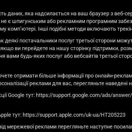
сть даних, яка надсилається на ваш браузер з веб-се
 не є шпигунським або рекламним програмним забез
у комп’ютері. Інші подібні методи включають трекінг
ак деякі постачальники послуг третьої сторони мож
д, якщо ви перейдете на нашу сторінку підтримки, роз
 вами будь-яких послуг або вебсайтів третьої сторо
хочете отримати більше інформації про онлайн-реклам
соналізації реклами для вас, перегляньте наведені 
кції Google тут: https://support.google.com/ads/answe
Apple тут: https://support.apple.com/uk-ua/HT205223
 від мережевої реклами перегляньте наступне посила