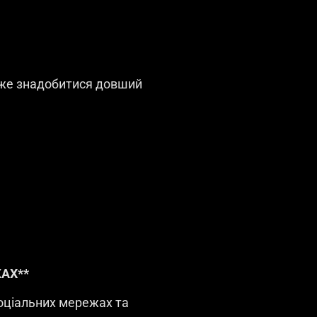
може знадобитися довший
ЖАХ**
соціальних мережах та