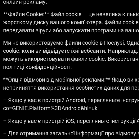
онлайн-рекламу.
**Файли Cookie:** Файл cookie — це невелика кількі
жорсткому диску вашого комп’ютера. Файли cookie
передавати віруси або запускати програми на вашом
Ми не використовуємо файли cookie в Послузі. Одн
cookie, коли ви відвідуєте їхні вебсайти. Наприкла
можуть використовувати файли cookie. Використання
політиці конфіденційності.
**Опція відмови від мобільної реклами:** Якщо ви 
неприйняття використання особистих даних для пер
– Якщо у вас є пристрій Android, перегляньте інстру
co=GENIE.Platform%3DAndroid&hl=uk
– Якщо у вас є пристрій iOS, перегляньте інструкції 
– Для отримання загальної інформації про відмову