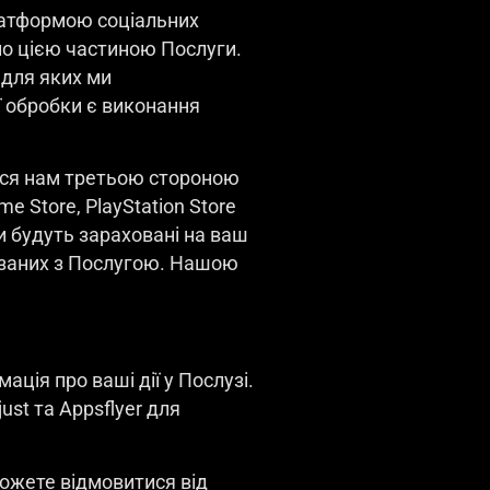
платформою соціальних
но цією частиною Послуги.
 для яких ми
ї обробки є виконання
ться нам третьою стороною
e Store, PlayStation Store
 будуть зараховані на ваш
в’язаних з Послугою. Нашою
ація про ваші дії у Послузі.
ust та Appsflyer для
можете відмовитися від