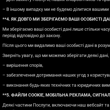
– В іншому випадку ми не будемо ділитися вашими
**4. ЯК ДОВГО МИ ЗБЕРІГАЄМО ВАШІ ОСОБИСТІ ДА
Ми зберігаємо ваші особисті дані лише стільки час
період відповідно до закону.
Після цього ми видалимо ваші особисті дані в розум
Зверніть увагу, що ми можемо зберігати деякі дані,
– вирішення спорів,
– забезпечення дотримання наших угод з користув
– виконання будь-яких технічних та юридичних вимо
**5. ФАЙЛИ COOKIE, МОБІЛЬНА РЕКЛАМА, СИГНА
Деякі частини Послуги, включаючи наш вебсайт та м