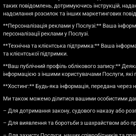
таких повідомлень, дотримуючись інструкцій, нада
надсилання розсилок та інших маркетингових пові
**Персоналізація реклами у Послузі:** Ваша інфор
персоналізації реклами у Послузі.
**Технічна та клієнтська підтримка:** Ваша інформ
та клієнтської підтримки.
**Ваш публічний профіль облікового запису:** Деяк
інформацією з іншими користувачами Послуги, які
**Хостинг:** Будь-яка інформація, передана через 
Ми також можемо ділитися вашими особистими дани
– Для дотримання закону, судового наказу або ро
– Для виявлення та боротьби з шахрайством або 
– Для захисту Послуги, наших співробітників та пр