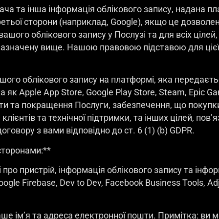
увача та інша інформація облікового запису, надана 
етьої сторони (наприклад, Google), якщо це дозволе
ого облікового запису у Послузі та для всіх цілей,
 зазначену вище. Нашою правовою підставою для ціє
ашого облікового запису на платформі, яка передає
к Apple App Store, Google Play Store, Steam, Epic Gam
и та покращення Послуги, забезпечення, що покупки
 клієнтів та технічної підтримки, та інших цілей, по
говору з вами відповідно до ст. 6 (1) (b) GDPR.
 сторонами:**
про пристрій, інформація облікового запису та інформ
gle Firebase, Dev to Dev, Facebook Business Tools, Adj
аше ім’я та адреса електронної пошти. Примітка: ви 