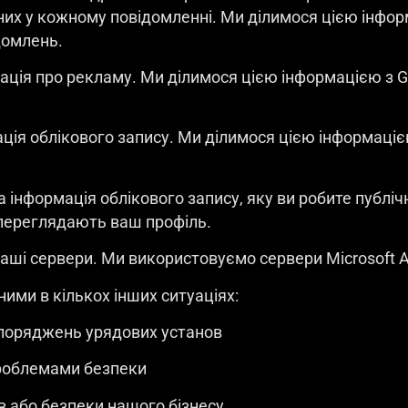
них у кожному повідомленні. Ми ділимося цією інфор
домлень.
мація про рекламу. Ми ділимося цією інформацією з 
ація облікового запису. Ми ділимося цією інформаціє
а інформація облікового запису, яку ви робите публі
 переглядають ваш профіль.
наші сервери. Ми використовуємо сервери Microsoft A
ми в кількох інших ситуаціях:
зпоряджень урядових установ
проблемами безпеки
ав або безпеки нашого бізнесу