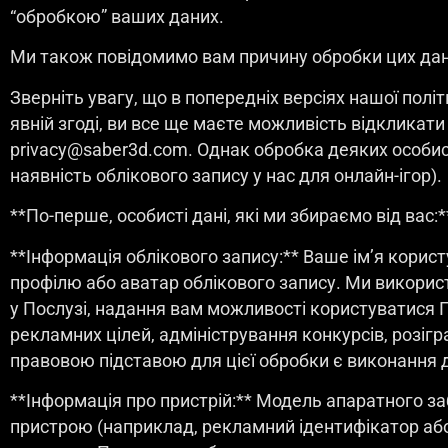
“обробкою” ваших даних.
Ми також повідомимо вам причину обробки цих дани
Зверніть увагу, що в попередніх версіях нашої полі
явній згоді, ви все ще маєте можливість відкликат
privacy@saber3d.com. Однак обробка деяких особи
наявність облікового запису у нас для онлайн-ігор).
**По-перше, особисті дані, які ми збираємо від вас:*
**Інформація облікового запису:** Ваше ім’я корис
профілю або аватар облікового запису. Ми викори
у Послузі, надання вам можливості користуватися По
рекламних цілей, адміністрування конкурсів, розіг
правовою підставою для цієї обробки є виконання до
**Інформація про пристрій:** Модель апаратного з
пристрою (наприклад, рекламний ідентифікатор або 