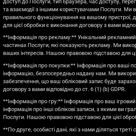
доступ до Послуги, тип браузера, час доступу, пере
та взаємодії з іншими користувачами Послуги. Ми 
правильного функціонування на вашому пристрої, 
для цієї обробки є виконання договору з вами відпові
**Інформація про рекламу:** Унікальний рекламний
частинах Послуги, які показують рекламу. Ми вико
ваших інтересів. Нашою правовою підставою для цієї 
**Інформація про покупки:** Інформація про ваші п
інформацію, безпосередньо надану нам. Ми викори
забезпечення, що ваш обліковий запис буде зарах
договору з вами відповідно до ст. 6 (1) (b) GDPR.
**Інформація про гру:** Інформація про ваш ігровий п
інформація про інші облікові записи, з якими ви г
Послуги. Нашою правовою підставою для цієї обробки
**По-друге, особисті дані, які з нами діляться треті 