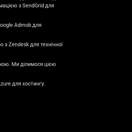
мацією з SendGrid для
Google Admob для
ю з Zendesk для технічної
чною. Ми ділимося цією
zure для хостингу.