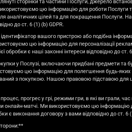
глянуті сторінки та частини Послуги, джерело встанов
використовуємо цю інформацію для роботи Послуги та
для аналітичних цілей та для покращення Послуги. 
дно до ст. 6 (1) (b) GDPR.
 ідентифікатор вашого пристрою або подібна інформ
ристовуємо цю інформацію для персоналізації реклам
обробки є наші законні інтереси відповідно до ст. 6 
окупки у Послузі, включаючи придбані предмети та б
стовуємо цю інформацію для полегшення будь-яких п
ований з покупкою. Нашою правовою підставою для ц
роцес, прогрес у грі, режими гри, в які ви грали, час
рали онлайн-матчі. Ми використовуємо цю інформацію
 є виконання договору з вами відповідно до ст. 6 (1
сторони:**