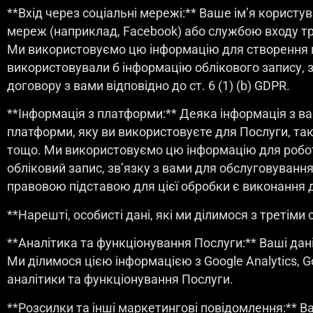
**Вхід через соціальні мережі:** Ваше ім’я корист
мереж (наприклад, Facebook) або службою входу тр
Ми використовуємо цю інформацію для створення ваш
використовували б інформацію облікового запису,
договору з вами відповідно до ст. 6 (1) (b) GDPR.
**Інформація з платформи:** Деяка інформація з в
платформи, яку ви використовуєте для Послуги, така я
тощо. Ми використовуємо цю інформацію для робот
обліковий запис, зв’язку з вами для обслуговування
правовою підставою для цієї обробки є виконання до
**Нарешті, особисті дані, які ми ділимося з третіми
**Аналітика та функціонування Послуги:** Ваші дані 
Ми ділимося цією інформацією з Google Analytics, Goo
аналітики та функціонування Послуги.
**Розсилки та інші маркетингові повідомлення:** В