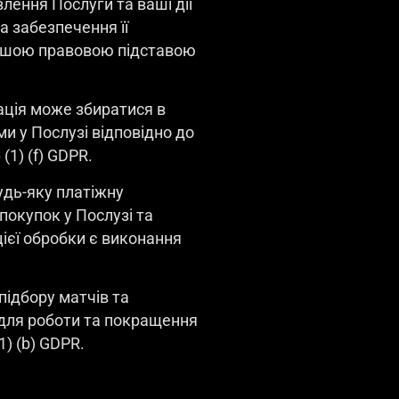
лення Послуги та ваші дії
 забезпечення її
Нашою правовою підставою
ація може збиратися в
и у Послузі відповідно до
(1) (f) GDPR.
удь-яку платіжну
окупок у Послузі та
ієї обробки є виконання
 підбору матчів та
 для роботи та покращення
) (b) GDPR.