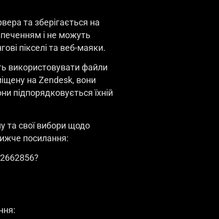
рвера та зберігається на
печенням і не можуть
ові пікселі та веб-маяки.
уть використовувати файли
міщену на Zendesk, вони
ни підпорядковується їхній
у та свої вибори щодо
нижче посилання:
r/2662856?
ння: